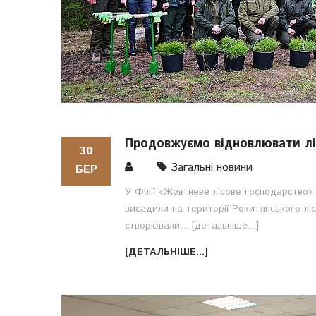
Продовжуємо відновлювати ліс
30
Загальні новини
БЕР
У Філії «Жовтневе лісове господарство» 
висадили на території Рокитянського ліс
створювали...
[детальніше...]
[ДЕТАЛЬНІШЕ...]