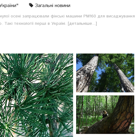
України"
Загальні новини
минулої осені запрацювали фінські машини PM160 для висаджування
 Такі технології перші в Україні.
[детальніше...]