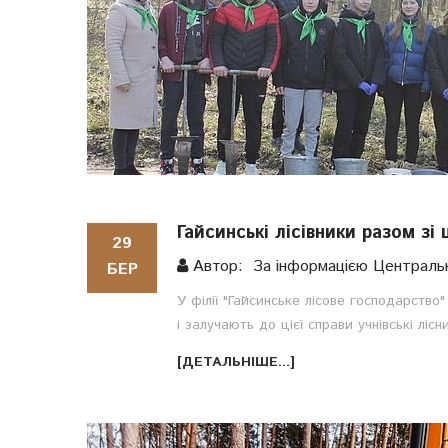
Гайсинські лісівники разом з
29
Автор: За інформацією Центральн
БЕР
У філії "Гайсинське лісове господарство
і залучають до цієї справи учнівські ліс
[ДЕТАЛЬНІШЕ...]