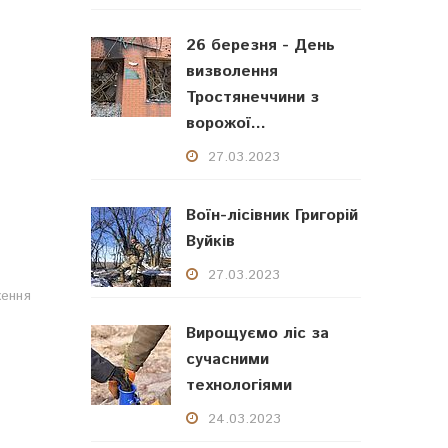
26 березня - День
визволення
Тростянеччини з
ворожої...
27.03.2023
Воїн-лісівник Григорій
Вуйків
27.03.2023
ження
Вирощуємо ліс за
сучасними
технологіями
24.03.2023