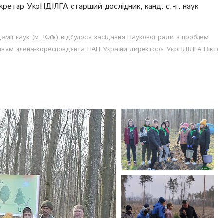
ретар УкрНДІЛГА старший дослідник, канд. с.-г. наук
емії наук (м. Київ) відбулося засідання Наукової ради з проблем
ванням члена-кореспондента НАН України директора УкрНДІЛГА Вікт