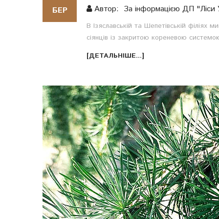
Автор: За інформацією ДП "Ліси 
БЕР
В Ізяславській та Шепетівській філіях 
сіянців із закритою кореневою системою.
[ДЕТАЛЬНІШЕ...]