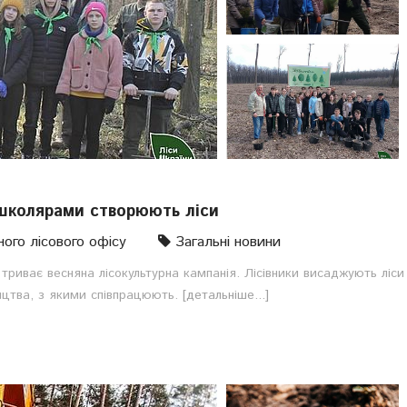
і школярами створюють ліси
ого лісового офісу
Загальні новини
" триває весняна лісокультурна кампанія. Лісівники висаджують ліси
ництва, з якими співпрацюють.
[детальніше...]