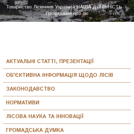
Товариство Лісівників України
НАША ДІЯЛЬНІСТЬ
НАША ДІЯЛЬНІСТЬ
НОВИНИ
Професійно про ліс
ЗАХОДИ
ЛІС ДЛЯ ЖИТТЯ
КОНКУРСИ
МЕДІАГАЛЕРЕЯ
КОНТАКТИ
ФОТО
АКТУАЛЬНІ СТАТТІ, ПРЕЗЕНТАЦІЇ
ВІДЕО
ОБ'ЄКТИВНА ІНФОРМАЦІЯ ЩОДО ЛІСІВ
ЗАКОНОДАВСТВО
НОРМАТИВИ
ЛІСОВА НАУКА ТА ІННОВАЦІЇ
ГРОМАДСЬКА ДУМКА